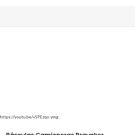
https://youtu.be/v5PEzqo-ymg
Básculas Camioneras Braunker