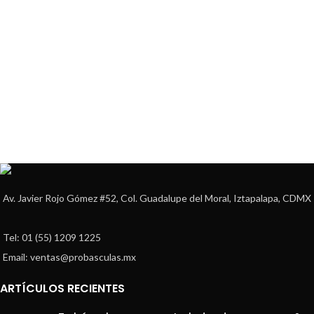
Av. Javier Rojo Gómez #52, Col. Guadalupe del Moral, Iztapalapa, CDMX
Tel: 01 (55) 1209 1225
Email: ventas@probasculas.mx
ARTÍCULOS RECIENTES