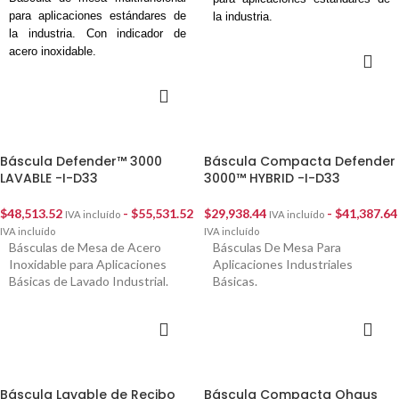
para aplicaciones estándares de
la industria.
la industria. Con indicador de
acero inoxidable.
SELECCIONAR
OPCIONES
SELECCIONAR
OPCIONES
Báscula Defender™ 3000
Báscula Compacta Defender
LAVABLE -I-D33
3000™ HYBRID -I-D33
$
48,513.52
-
$
55,531.52
$
29,938.44
-
$
41,387.64
IVA incluído
IVA incluído
IVA incluído
IVA incluído
Básculas de Mesa de Acero
Básculas De Mesa Para
Inoxidable para Aplicaciones
Aplicaciones Industriales
Básicas de Lavado Industrial.
Básicas.
SELECCIONAR
SELECCIONAR
OPCIONES
OPCIONES
Báscula Lavable de Recibo
Báscula Compacta Ohaus