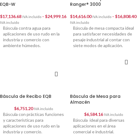
EQB-W
Ranger® 3000
$
17,136.68
-
$
24,999.16
$
14,616.00
-
$
16,808.40
IVA incluído
IVA incluído
IVA incluído
IVA incluído
Báscula contra agua para
Báscula de mesa compacta ideal
aplicaciones de uso rudo en la
para satisfacer necesidades de
industria y comercio con
pesaje industrial al contar con
ambiente húmedos.
siete modos de aplicación.
SELECCIONAR
OPCIONES
SELECCIONAR
OPCIONES
Báscula de Recibo EQB
Báscula de Mesa para
Almacén
$
6,751.20
IVA incluído
Báscula con prácticas funciones
$
6,584.16
IVA incluído
y características para
Báscula ideal para diversas
aplicaciones de uso rudo en la
aplicaciones en el área
industria y comercio.
comercial e industrial.