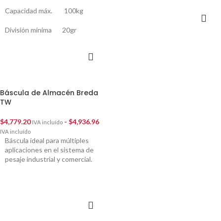
Capacidad máx. 100kg
SELECCIONAR
OPCIONES
División mínima 20gr
AÑADIR AL
CARRITO
Báscula de Almacén Breda
TW
$
4,779.20
-
$
4,936.96
IVA incluído
IVA incluído
Báscula ideal para múltiples
aplicaciones en el sistema de
pesaje industrial y comercial.
SELECCIONAR
OPCIONES