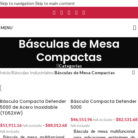
Skip to navigation
Skip to main content
MENU
Básculas de Mesa
Compactas
Categorías
Inicio
/
Básculas Industriales
/
Básculas de Mesa Compactas
Báscula Compacta Defender
Báscula Compacta Defender
5000 de Acero Inoxidable
5000
(TD52XW)
$
46,551.96
-
$
82,531.68
IVA incluído
$
51,911.16
-
$
88,012.68
IVA incluído
IVA incluído
Báscula de mesa multifuncional
IVA incluído
Báscula de mesa multifuncional
para aplicaciones estándares de