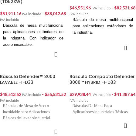
(TD52XW)
$
46,551.96
-
$
82,531.68
IVA incluído
$
51,911.16
-
$
88,012.68
IVA incluído
IVA incluído
Báscula de mesa multifuncional
IVA incluído
Báscula de mesa multifuncional
para aplicaciones estándares de
para aplicaciones estándares de
la industria.
la industria. Con indicador de
acero inoxidable.
SELECCIONAR
OPCIONES
SELECCIONAR
OPCIONES
Báscula Defender™ 3000
Báscula Compacta Defender
LAVABLE -I-D33
3000™ HYBRID -I-D33
$
48,513.52
-
$
55,531.52
$
29,938.44
-
$
41,387.64
IVA incluído
IVA incluído
IVA incluído
IVA incluído
Básculas de Mesa de Acero
Básculas De Mesa Para
Inoxidable para Aplicaciones
Aplicaciones Industriales Básicas.
Básicas de Lavado Industrial.
SELECCIONAR
OPCIONES
SELECCIONAR
OPCIONES