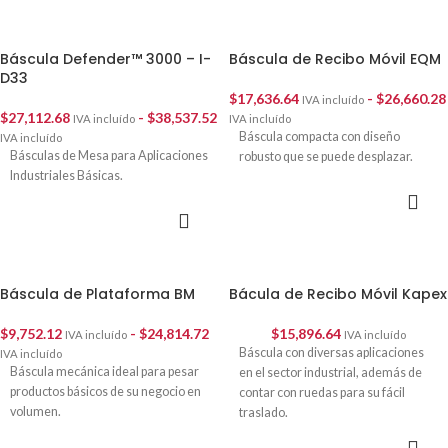
Báscula Defender™ 3000 – I-
Báscula de Recibo Móvil EQM
D33
$
17,636.64
-
$
26,660.28
IVA incluído
$
27,112.68
-
$
38,537.52
IVA incluído
IVA incluído
Báscula compacta con diseño
IVA incluído
Básculas de Mesa para Aplicaciones
robusto que se puede desplazar.
Industriales Básicas.
SELECCIONAR
OPCIONES
SELECCIONAR
OPCIONES
Báscula de Plataforma BM
Bácula de Recibo Móvil Kapex
$
9,752.12
-
$
24,814.72
$
15,896.64
IVA incluído
IVA incluído
Báscula con diversas aplicaciones
IVA incluído
Báscula mecánica ideal para pesar
en el sector industrial, además de
productos básicos de su negocio en
contar con ruedas para su fácil
volumen.
traslado.
SELECCIONAR