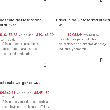
SELECCIONAR
OPCIONES
OPCIONES
Báscula de Plataforma
Báscula de Plataforma Breda
Braunker
TW
$
10,453.92
-
$
10,463.20
$
9,058.44
IVA incluído
IVA incluído
Báscula ideal para múltiples
IVA incluído
Báscula ideal con múltiples
aplicaciones en el sistema de pesaje
aplicaciones para el sector
industrial y comercial.
comercial e industrial.
SELECCIONAR
OPCIONES
SELECCIONAR
OPCIONES
Báscula Colgante CRS
$
4,362.76
-
$
5,454.32
IVA incluído
IVA incluído
Báscula colgante de uso rudo de alta
tecnología para ambientes difíciles.