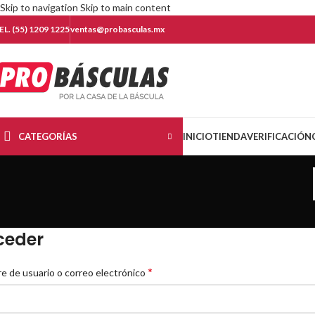
Skip to navigation
Skip to main content
EL. (55) 1209 1225
ventas@probasculas.mx
CATEGORÍAS
INICIO
TIENDA
VERIFICACIÓN
ceder
*
 de usuario o correo electrónico