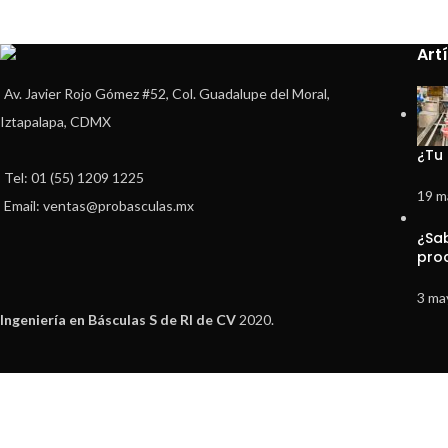
Art
Av. Javier Rojo Gómez #52, Col. Guadalupe del Moral,
Iztapalapa, CDMX
¿Tu
Tel: 01 (55) 1209 1225
19 m
Email: ventas@probasculas.mx
¿Sa
pro
3 ma
Ingeniería en Básculas S de Rl de CV
2020.