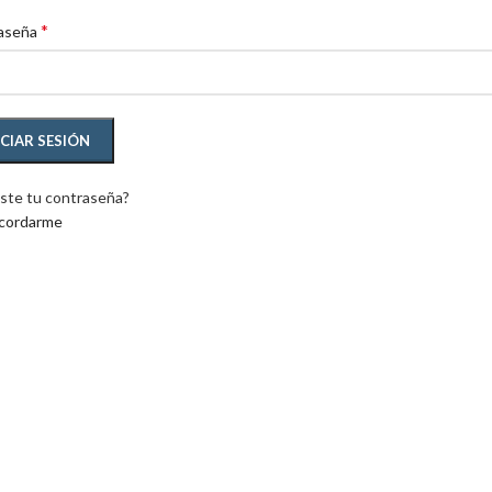
*
aseña
ICIAR SESIÓN
ste tu contraseña?
cordarme