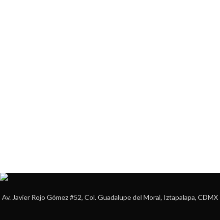
Av. Javier Rojo Gómez #52, Col. Guadalupe del Moral, Iztapalapa, CDMX