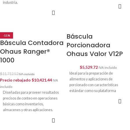
industria.
SELECCIONAR
OPCIONES
SELECCIONAR
OPCIONES
Báscula
-11%
Báscula Contadora
Porcionadora
Ohaus Ranger®
Ohaus Valor V12P
1000
$
5,529.72
IVA incluído
Ideal para la preparación de
$
11,712.52
IVA incluído
alimentos y aplicaciones de
Precio rebajado
$
10,421.44
IVA
porcionado con características
incluído
estándar como su plataforma
Diseñadas para proveer resultados
extraíble de acero inoxidable que
precisos de conteo en operaciones
SELECCIONAR
facilita su limpieza.
OPCIONES
básicas como inventarios,
almacenes y otras aplicaciones.
SELECCIONAR
OPCIONES