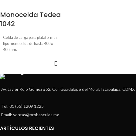
Monocelda Tedea
1042
Celda de carga para plataformas
tipo monocelda de hasta 400 x
400mm.
LEER MÁS
Av. Javier Rojo Gómez #52, Col. Guadalupe del Moral, Iztapalapa, CDMX
Tel: 01 (55) 1209 1225
Email: ventas@probasculas.mx
ARTÍCULOS RECIENTES