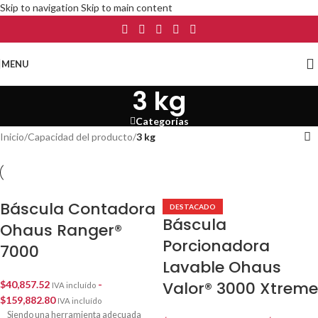
Skip to navigation
Skip to main content
MENU
3 kg
Categorías
Inicio
/
Capacidad del producto
/
3 kg
Báscula Contadora
DESTACADO
Báscula
Ohaus Ranger®
Porcionadora
7000
Lavable Ohaus
Valor® 3000 Xtreme
$
40,857.52
-
IVA incluído
$
159,882.80
IVA incluído
Siendo una herramienta adecuada