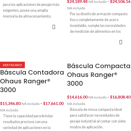
$
24,189.48
-
$
24,506.16
IVA incluído
para las aplicaciones de pesaje más
IVA incluído
exigentes, posee una amplia
Por su diseño de armazón compacto
memoria de almacenamiento.
liso y completamente de acero
SELECCIONAR
inoxidable, cumple las necesidades
OPCIONES
de medición de alimentos en los
ambientes más demandantes.
SELECCIONAR
OPCIONES
Báscula Compacta
DESTACADO
Báscula Contadora
Ohaus Ranger®
Ohaus Ranger®
3000
3000
$
14,616.00
-
$
16,808.40
IVA incluído
$
15,346.80
-
$
17,661.00
IVA incluído
IVA incluído
Báscula de mesa compacta ideal
IVA incluído
para satisfacer necesidades de
Tiene la capacidad para brindar
pesaje industrial al contar con siete
resultados precisos con una
modos de aplicación.
variedad de aplicaciones en la