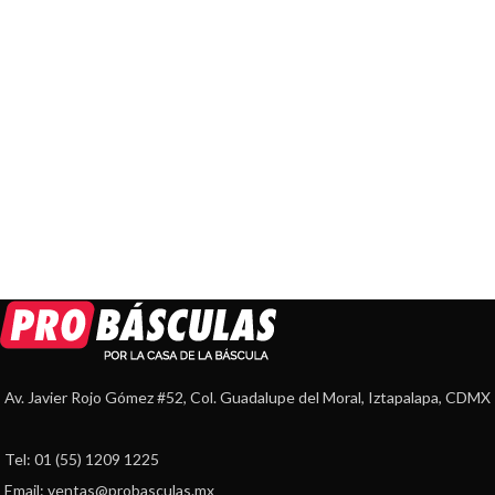
Av. Javier Rojo Gómez #52, Col. Guadalupe del Moral, Iztapalapa, CDMX
Tel: 01 (55) 1209 1225
Email: ventas@probasculas.mx