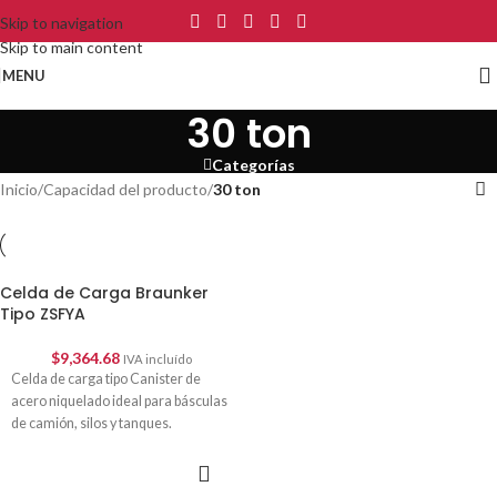
Skip to navigation
Skip to main content
MENU
30 ton
Categorías
Inicio
/
Capacidad del producto
/
30 ton
Celda de Carga Braunker
Tipo ZSFYA
$
9,364.68
IVA incluído
Celda de carga tipo Canister de
acero niquelado ideal para básculas
de camión, silos y tanques.
SELECCIONAR
OPCIONES