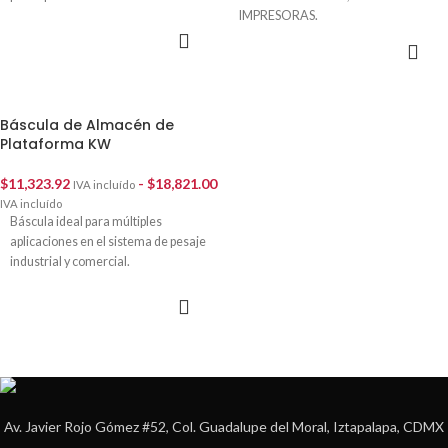
IMPRESORAS.
SELECCIONAR
SELECCIONAR
Su conectividad inalámbrica nos
OPCIONES
OPCIONES
brinda el manejo a distancia de la
báscula de grúa.
Báscula de Almacén de
Plataforma KW
$
11,323.92
-
$
18,821.00
IVA incluído
IVA incluído
Báscula ideal para múltiples
aplicaciones en el sistema de pesaje
industrial y comercial.
SELECCIONAR
OPCIONES
Av. Javier Rojo Gómez #52, Col. Guadalupe del Moral, Iztapalapa, CDMX