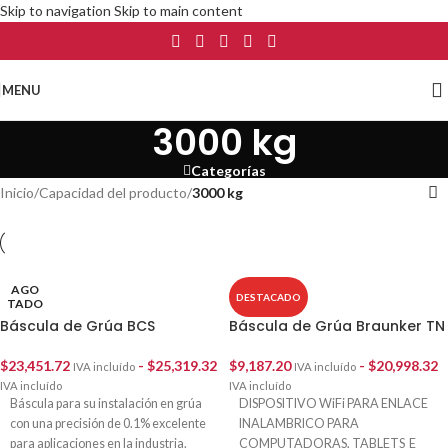
Skip to navigation
Skip to main content
MENU
3000 kg
Categorías
Inicio
/
Capacidad del producto
/
3000 kg
AGO
DESTACADO
TADO
Báscula de Grúa BCS
Báscula de Grúa Braunker TN
$
23,451.72
-
$
25,319.32
$
9,187.20
-
$
20,998.32
IVA incluído
IVA incluído
IVA incluído
IVA incluído
Báscula para su instalación en grúa
DISPOSITIVO WiFi PARA ENLACE
con una precisión de 0.1% excelente
INALAMBRICO PARA
para aplicaciones en la industria.
COMPUTADORAS, TABLETS E