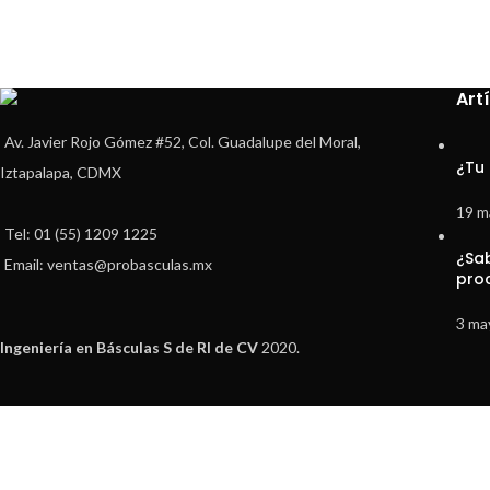
Art
Av. Javier Rojo Gómez #52, Col. Guadalupe del Moral,
¿Tu
Iztapalapa, CDMX
19 m
Tel: 01 (55) 1209 1225
¿Sa
Email: ventas@probasculas.mx
pro
3 ma
Ingeniería en Básculas S de Rl de CV
2020.