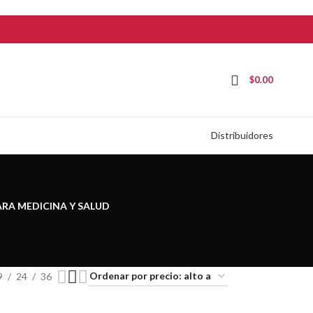
$
0.00
Distribuidores
ARA MEDICINA Y SALUD
9
24
36