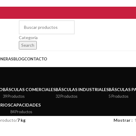
Categoría
Search
ONERAS
BLOG
CONTACTO
IO
BÁSCULAS COMERCIALES
BÁSCULAS INDUSTRIALES
BÁSCULAS P
39 Productos
32 Productos
5 Productos
ORIOS
CAPACIDADES
84 Productos
producto
/
7 kg
Mostrar