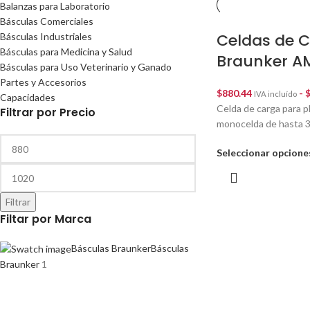
Balanzas para Laboratorio
Básculas Comerciales
Celdas de 
Básculas Industriales
Básculas para Medicina y Salud
Braunker A
Básculas para Uso Veterinario y Ganado
Partes y Accesorios
$
880.44
-
IVA incluído
Capacidades
Celda de carga para p
Filtrar por Precio
monocelda de hasta 
Seleccionar opcione
Filtrar
Filtar por Marca
Básculas Braunker
Básculas
Braunker
1