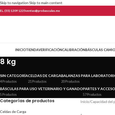
Skip to navigation
Skip to main content
EL. (55) 1209 1225
ventas@probasculas.mx
ategorías
INICIO
TIENDA
VERIFICACIÓN
CALIBRACIÓN
BÁSCULAS CAMI
8 kg
SIN CATEGORÍA
CELDAS DE CARGA
BALANZAS PARA LABORATOR
4 Productos
21 Productos
20 Productos
BÁSCULAS PARA USO VETERINARIO Y GANADO
PARTES Y ACCES
5 Productos
57 Productos
Categorías de productos
Inicio
/
Capacidad del 
Celdas de Carga