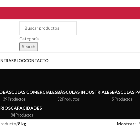
Categoría
Search
ONERAS
BLOG
CONTACTO
IO
BÁSCULAS COMERCIALES
BÁSCULAS INDUSTRIALES
BÁSCULAS P
39 Productos
32 Productos
5 Productos
ORIOS
CAPACIDADES
84 Productos
producto
/
8 kg
Mostrar