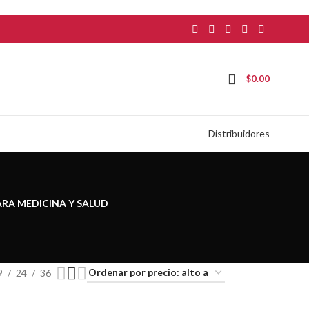
$
0.00
Distribuidores
ARA MEDICINA Y SALUD
9
24
36