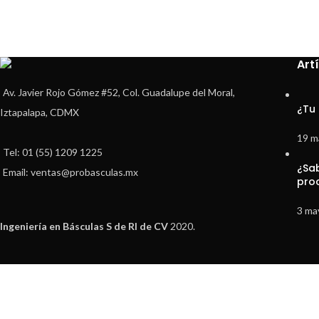
Art
Av. Javier Rojo Gómez #52, Col. Guadalupe del Moral,
¿Tu
Iztapalapa, CDMX
19 m
Tel: 01 (55) 1209 1225
¿Sa
Email: ventas@probasculas.mx
pro
3 ma
Ingeniería en Básculas S de Rl de CV
2020.