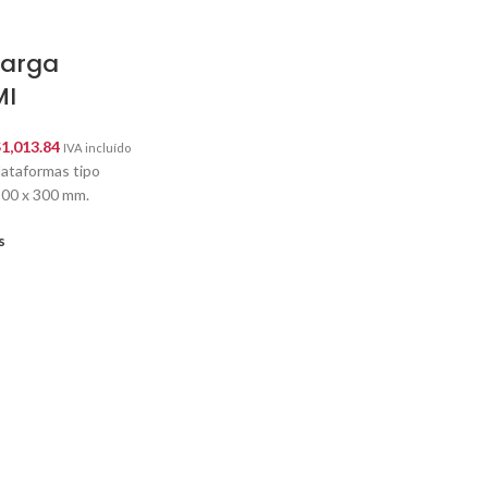
Carga
MI
$
1,013.84
IVA incluído
lataformas tipo
300 x 300 mm.
s