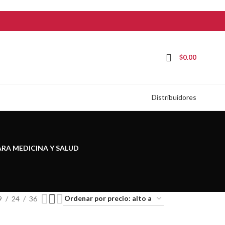
$
0.00
Distribuidores
ARA MEDICINA Y SALUD
9
24
36