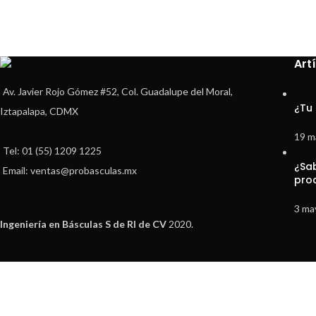
Art
Av. Javier Rojo Gómez #52, Col. Guadalupe del Moral,
¿Tu
Iztapalapa, CDMX
19 m
Tel: 01 (55) 1209 1225
¿Sa
Email: ventas@probasculas.mx
pro
3 ma
Ingeniería en Básculas S de Rl de CV
2020.