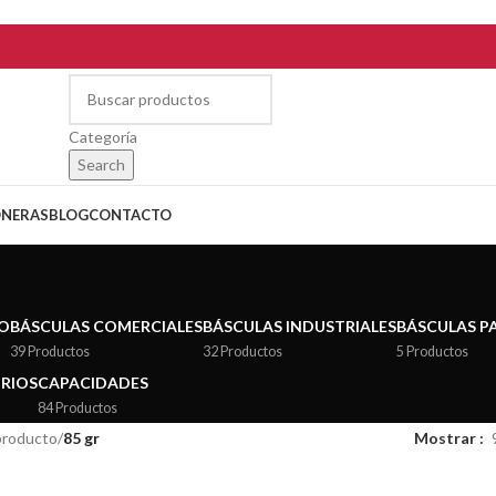
Categoría
Search
ONERAS
BLOG
CONTACTO
IO
BÁSCULAS COMERCIALES
BÁSCULAS INDUSTRIALES
BÁSCULAS P
39 Productos
32 Productos
5 Productos
ORIOS
CAPACIDADES
84 Productos
producto
/
85 gr
Mostrar