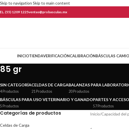
Skip to navigation
Skip to main content
EL. (55) 1209 1225
ventas@probasculas.mx
ategorías
INICIO
TIENDA
VERIFICACIÓN
CALIBRACIÓN
BÁSCULAS CAMI
85 gr
SIN CATEGORÍA
CELDAS DE CARGA
BALANZAS PARA LABORATOR
4 Productos
21 Productos
20 Productos
BÁSCULAS PARA USO VETERINARIO Y GANADO
PARTES Y ACCES
5 Productos
57 Productos
Categorías de productos
Inicio
/
Capacidad del 
Celdas de Carga