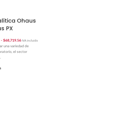
lítica Ohaus
us PX
-
$
68,719.56
IVA incluído
ar una variedad de
oratorio, el sector
.
s