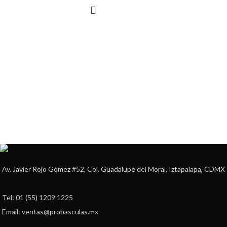
SELECCIONAR
OPCIONES
Av. Javier Rojo Gómez #52, Col. Guadalupe del Moral, Iztapalapa, CDMX
Tel: 01 (55) 1209 1225
Email: ventas@probasculas.mx