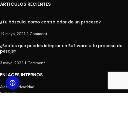
ARTÍCULOS RECIENTES
¿Tu báscula, como controlador de un proceso?
19 mayo, 2021
1 Comment
¿Sabías que puedes integrar un Software a tu proceso de
pesaje?
3 mayo, 2022
1 Comment
ENLACES INTERNOS
Aviso de Privacidad
Contacto
Mi cuenta
Términos y Condiciones
Preguntas Frecuentes
¿Quieres ser Distribuidor ProBásculas?
Ingeniería en Básculas S de Rl de CV
2020.