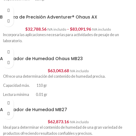
Lectura mínima 0.001 gr
Balanza de Precisión Adventurer® Ohaus AX
$
32,788.56
-
$
83,091.96
IVA incluído
IVA incluído
Incorpora las aplicaciones necesarias para actividades de pesaje de un
laboratorio.
Analizador de Humedad Ohaus MB23
$
63,043.68
IVA incluído
Ofrece una determinación del contenido de humedad precisa.
Capacidad máx. 110 gr
Lectura mínima 0.01 gr
Analizador de Humedad MB27
$
62,873.16
IVA incluído
Ideal para determinar el contenido de humedad de una gran variedad de
productos ofreciendo resultados confiables y precisos.