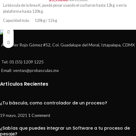
La báscula de la línea K, puede pesar usando el cucharon hasta 12kg o en la
plataforma hasta 120kg.
Capacidad máx. 120kg / 12 kg
División mínima 100gr / 10gr
Av. Javier Rojo Gómez #52, Col. Guadalupe del Moral, Iztapalapa, CDMX
Tel: 01 (55) 1209 1225
Email: ventas@probasculas.mx
Artículos Recientes
¿Tu báscula, como controlador de un proceso?
19 mayo, 2021
1 Comment
¿Sabías que puedes integrar un Software a tu proceso de
pesaje?