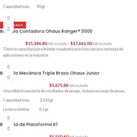
Capacidad máx. 90 gr
Lectura mínima 0.001 gr
DESTACADO
Báscula Contadora Ohaus Ranger® 3000
$
15,346.80
-
$
17,661.00
IVA incluído
IVA incluído
Tiene la capacidad para brindar resultados precisos con una variedad de
aplicaciones en la industria.
Báscula Mecánica Triple Brazo Ohaus Junior
$
5,675.88
IVA incluído
Una sólida trayectoria de resultados de pesaje, incluye un juego de pesas.
Capacidad máx. 2,610 gr
Lectura mínima 0.1 gr
Tamaño del plato 150 mm
Báscula de Plataforma K1
$
5,550.60
IVA incluído