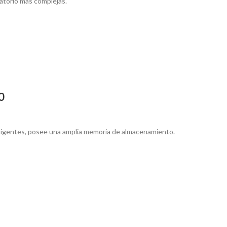
ratorio más complejas.
0
exigentes, posee una amplia memoria de almacenamiento.