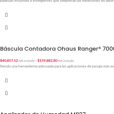
Balanzas intuitivas e inteligentes que simplifican las mediciones en labo
Báscula Contadora Ohaus Ranger® 700
$
40,857.52
-
$
159,882.80
IVA incluído
IVA incluído
Siendo una herramienta adecuada para las aplicaciones de pesaje más 