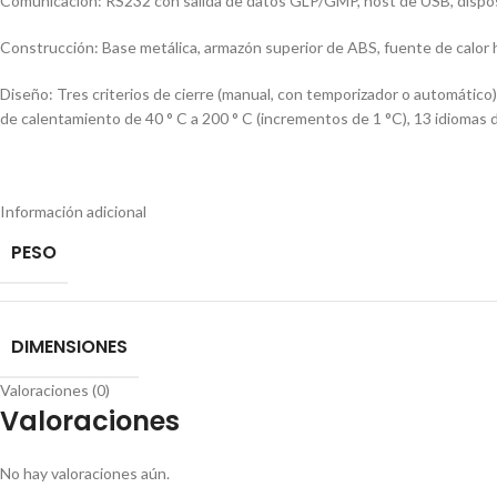
Comunicación: RS232 con salida de datos GLP/GMP, host de USB, disposi
Construcción: Base metálica, armazón superior de ABS, fuente de calor ha
Diseño: Tres criterios de cierre (manual, con temporizador o automático
de calentamiento de 40 ° C a 200 ° C (incrementos de 1 °C), 13 idiomas 
Información adicional
PESO
DIMENSIONES
Valoraciones (0)
Valoraciones
No hay valoraciones aún.