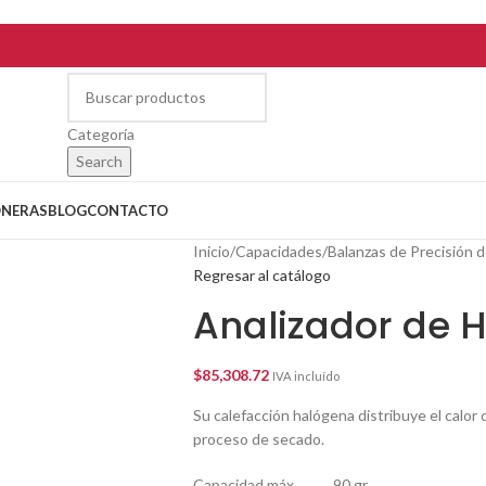
Categoría
Search
ONERAS
BLOG
CONTACTO
Inicio
/
Capacidades
/
Balanzas de Precisión 
Regresar al catálogo
Analizador de
$
85,308.72
IVA incluído
Su calefacción halógena distribuye el calor
proceso de secado.
Capacidad máx. 90 gr