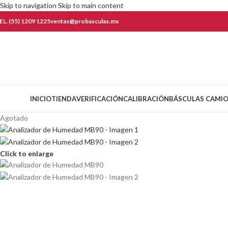
Skip to navigation
Skip to main content
EL. (55) 1209 1225
ventas@probasculas.mx
ategorías
INICIO
TIENDA
VERIFICACIÓN
CALIBRACIÓN
BÁSCULAS CAMI
Agotado
Click to enlarge