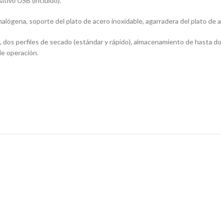
tivo USB (incluido).
lógena, soporte del plato de acero inoxidable, agarradera del plato de a
), dos perfiles de secado (estándar y rápido), almacenamiento de hasta d
de operación.