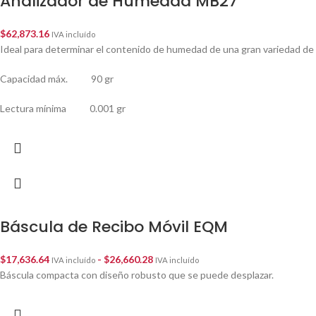
Analizador de Humedad MB27
$
62,873.16
IVA incluído
Ideal para determinar el contenido de humedad de una gran variedad de 
Capacidad máx. 90 gr
Lectura mínima 0.001 gr
Báscula de Recibo Móvil EQM
$
17,636.64
-
$
26,660.28
IVA incluído
IVA incluído
Báscula compacta con diseño robusto que se puede desplazar.