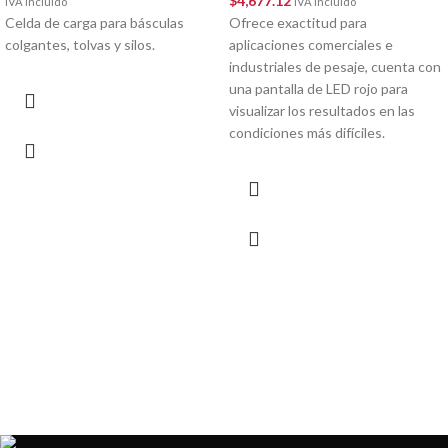
$
4,677.12
IVA incluído
IVA incluído
Celda de carga para básculas
Ofrece exactitud para
colgantes, tolvas y silos.
aplicaciones comerciales e
industriales de pesaje, cuenta con
una pantalla de LED rojo para
visualizar los resultados en las
condiciones más difíciles.