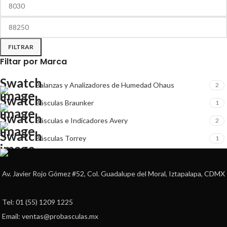
FILTRAR
Filtar por Marca
Balanzas y Analizadores de Humedad Ohaus
2
Básculas Braunker
1
Básculas e Indicadores Avery
2
Básculas Torrey
1
Av. Javier Rojo Gómez #52, Col. Guadalupe del Moral, Iztapalapa, CDMX
Tel: 01 (55) 1209 1225
Email: ventas@probasculas.mx