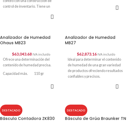
conteo con una construcción de
SELECCIONAR
control de inventario. Tiene un
OPCIONES
amplio rango de aplicaciones
SELECCIONAR
disponibles
OPCIONES
Analizador de Humedad
Analizador de Humedad
Ohaus MB23
MB27
$
63,043.68
$
62,873.16
IVA incluído
IVA incluído
Ofrece una determinación del
Ideal para determinar el contenido
contenido de humedad precisa.
de humedad de una gran variedad
de productos ofreciendo resultados
Capacidad máx. 110 gr
confiables y precisos.
Lectura mínima 0.01 gr
AÑADIR AL
AÑADIR AL
Capacidad máx. 90 gr
CARRITO
CARRITO
Lectura mínima 0.001 gr
DESTACADO
DESTACADO
Báscula Contadora ZK830
Báscula de Grúa Braunker TN