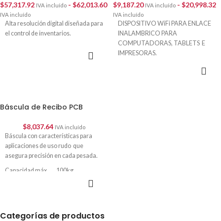
$
57,317.92
-
$
62,013.60
$
9,187.20
-
$
20,998.32
IVA incluído
IVA incluído
IVA incluído
IVA incluído
Alta resolución digital diseñada para
DISPOSITIVO WiFi PARA ENLACE
el control de inventarios.
INALAMBRICO PARA
COMPUTADORAS, TABLETS E
SELECCIONAR
IMPRESORAS.
OPCIONES
SELECCIONAR
Su conectividad inalámbrica nos
OPCIONES
brinda el manejo a distancia de la
báscula de grúa.
Báscula de Recibo PCB
$
8,037.64
IVA incluído
Báscula con características para
aplicaciones de uso rudo que
asegura precisión en cada pesada.
Capacidad máx. 100kg
AÑADIR AL
División mínima 20gr
CARRITO
Categorías de productos