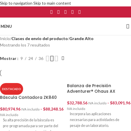
Skip to navigation
Skip to main content
MENU
Inicio
/
Clases de envío del producto
/
Grande Alto
Mostrando los 7 resultados
Mostrar
9
24
36
Balanza de Precisión
DESTACADO
Adventurer® Ohaus AX
Báscula Contadora ZK840
$
32,788.56
-
$
83,091.96
IVA incluído
$
80,974.96
-
$
88,248.16
IVA incluído
IVA incluído
Incorpora las aplicaciones
IVA incluído
necesarias para actividades de
Su alta precisión de la báscula es
pesaje de un laboratorio.
pre-programada para ser parte del