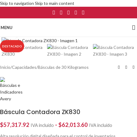
Skip to navigation
Skip to main content
MENU
Click to enlarge
DESTACADO
Inicio
/
Capacidades
/
Básculas de 30 Kilogramos
Báscula Contadora ZK830
$
57,317.92
-
$
62,013.60
IVA incluído
IVA incluído
Alta resolución digital diseñada para el control de inventarios.