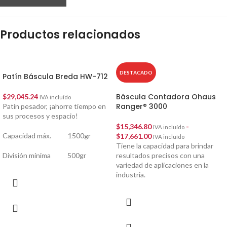
Productos relacionados
DESTACADO
Patín Báscula Breda HW-712
Báscula Contadora Ohaus
$
29,045.24
IVA incluído
Ranger® 3000
Patín pesador, ¡ahorre tiempo en
sus procesos y espacio!
$
15,346.80
-
IVA incluído
Capacidad máx. 1500gr
$
17,661.00
IVA incluído
Tiene la capacidad para brindar
División mínima 500gr
resultados precisos con una
variedad de aplicaciones en la
industria.