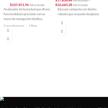
$
17,636.64
-
IVA incluído
$
107,451.96
$
26,660.28
IVA incluído
IVA incluído
Analizador de humedad que ofrece
Báscula compacta con diseño
funcionalidad y precisión con un
robusto que se puede desplazar.
menú de navegación intuitivo.
Capacidad máx. 120 gr
Lectura mínima 0.001 gr