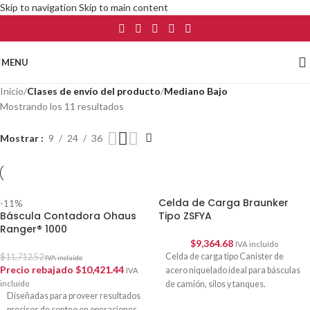
Skip to navigation
Skip to main content
MENU
Inicio
/
Clases de envío del producto
/
Mediano Bajo
Mostrando los 11 resultados
Mostrar
9
24
36
Celda de Carga Braunker
-11%
Báscula Contadora Ohaus
Tipo ZSFYA
Ranger® 1000
$
9,364.68
IVA incluído
Celda de carga tipo Canister de
$
11,712.52
IVA incluído
Precio rebajado
$
10,421.44
acero niquelado ideal para básculas
IVA
incluído
de camión, silos y tanques.
Diseñadas para proveer resultados
precisos de conteo en operaciones
SELECCIONAR