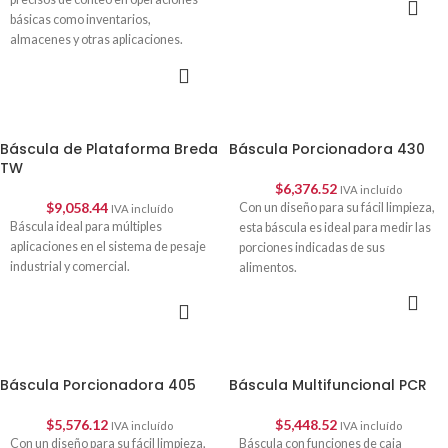
OPCIONES
básicas como inventarios,
almacenes y otras aplicaciones.
SELECCIONAR
OPCIONES
Báscula de Plataforma Breda
Báscula Porcionadora 430
TW
$
6,376.52
IVA incluído
$
9,058.44
Con un diseño para su fácil limpieza,
IVA incluído
Báscula ideal para múltiples
esta báscula es ideal para medir las
aplicaciones en el sistema de pesaje
porciones indicadas de sus
industrial y comercial.
alimentos.
SELECCIONAR
SELECCIONAR
OPCIONES
OPCIONES
Báscula Porcionadora 405
Báscula Multifuncional PCR
$
5,576.12
$
5,448.52
IVA incluído
IVA incluído
Con un diseño para su fácil limpieza,
Báscula con funciones de caja