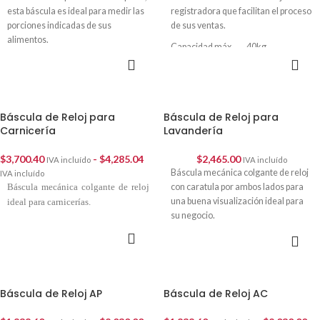
esta báscula es ideal para medir las
registradora que facilitan el proceso
porciones indicadas de sus
de sus ventas.
alimentos.
Capacidad máx. 40kg
SELECCIONAR
AÑADIR AL
División mínima 10gr
OPCIONES
CARRITO
Báscula de Reloj para
Báscula de Reloj para
Carnicería
Lavandería
$
3,700.40
-
$
4,285.04
$
2,465.00
IVA incluído
IVA incluído
Báscula mecánica colgante de reloj
IVA incluído
Báscula mecánica colgante de reloj
con caratula por ambos lados para
una buena visualización ideal para
ideal para carnicerías.
su negocio.
SELECCIONAR
AÑADIR AL
Capacidad máx. 20kg
OPCIONES
CARRITO
División mínima 25gr
Báscula de Reloj AP
Báscula de Reloj AC