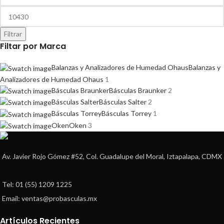
Filtrar
Filtar por Marca
Balanzas y Analizadores de Humedad Ohaus
Balanzas y
Analizadores de Humedad Ohaus
1
Básculas Braunker
Básculas Braunker
2
Básculas Salter
Básculas Salter
2
Básculas Torrey
Básculas Torrey
1
Oken
Oken
3
Av. Javier Rojo Gómez #52, Col. Guadalupe del Moral, Iztapalapa, CDMX
Tel: 01 (55) 1209 1225
Email: ventas@probasculas.mx
Artículos Recientes