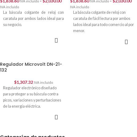
$
1,838.60
-
$
2,030.00
$
1,838.60
-
$
2,030.00
IVA incluído
IVA incluído
IVA incluído
IVA incluído
La báscula colgante de reloj con
La báscula colgante de reloj con
caratula por ambos lados ideal para
caratula de fácil lectura por ambos
su negocio.
lados ideal para todo comercio al por
menor.
SELECCIONAR
SELECCIONAR
OPCIONES
OPCIONES
Regulador Microvolt DN-21-
132
$
1,307.32
IVA incluído
Regulador electrónico diseñado
para proteger a su báscula contra
picos, variaciones y perturbaciones
de la energía eléctrica.
AÑADIR AL
CARRITO