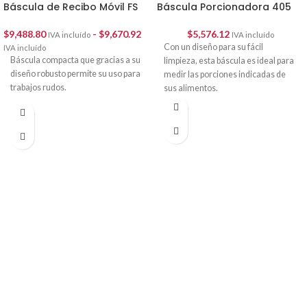
Báscula de Recibo Móvil FS
Báscula Porcionadora 405
$
9,488.80
-
$
9,670.92
$
5,576.12
IVA incluído
IVA incluído
Con un diseño para su fácil
IVA incluído
Báscula compacta que gracias a su
limpieza, esta báscula es ideal para
diseño robusto permite su uso para
medir las porciones indicadas de
trabajos rudos.
sus alimentos.