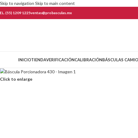
Skip to navigation
Skip to main content
EL. (55) 1209 1225
ventas@probasculas.mx
ategorías
INICIO
TIENDA
VERIFICACIÓN
CALIBRACIÓN
BÁSCULAS CAMI
Click to enlarge