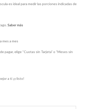
áscula es ideal para medir las porciones indicadas de
ago.
Saber más
ga mes a mes
de pagar, elige “Cuotas sin Tarjeta” o “Meses sin
or a ti ¡y listo!