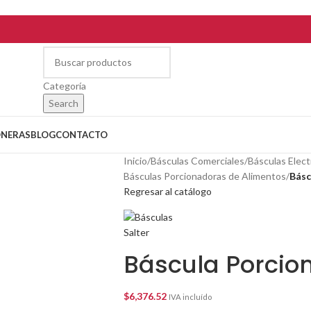
Categoría
Search
ONERAS
BLOG
CONTACTO
Inicio
/
Básculas Comerciales
/
Básculas Elect
Básculas Porcionadoras de Alimentos
/
Básc
Regresar al catálogo
Báscula Porcio
$
6,376.52
IVA incluído