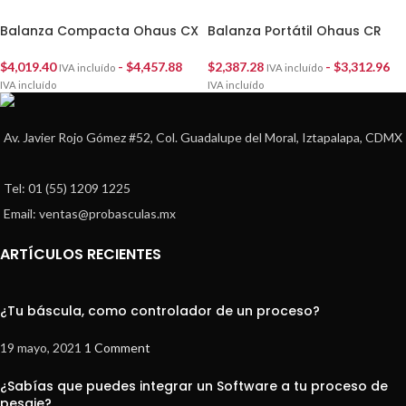
Balanza Compacta Ohaus CX
Balanza Portátil Ohaus CR
$
4,019.40
-
$
4,457.88
$
2,387.28
-
$
3,312.96
IVA incluído
IVA incluído
IVA incluído
IVA incluído
Av. Javier Rojo Gómez #52, Col. Guadalupe del Moral, Iztapalapa, CDMX
Tel: 01 (55) 1209 1225
Email: ventas@probasculas.mx
ARTÍCULOS RECIENTES
¿Tu báscula, como controlador de un proceso?
19 mayo, 2021
1 Comment
¿Sabías que puedes integrar un Software a tu proceso de
pesaje?