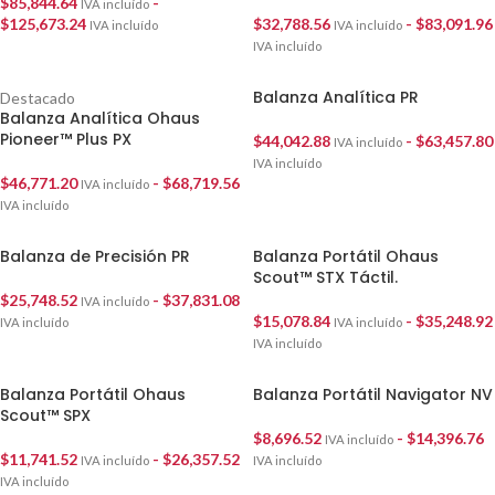
$
85,844.64
-
IVA incluído
$
125,673.24
$
32,788.56
-
$
83,091.96
IVA incluído
IVA incluído
IVA incluído
Balanza Analítica PR
Destacado
Balanza Analítica Ohaus
Pioneer™ Plus PX
$
44,042.88
-
$
63,457.80
IVA incluído
IVA incluído
$
46,771.20
-
$
68,719.56
IVA incluído
IVA incluído
Balanza de Precisión PR
Balanza Portátil Ohaus
Scout™ STX Táctil.
$
25,748.52
-
$
37,831.08
IVA incluído
$
15,078.84
-
$
35,248.92
IVA incluído
IVA incluído
IVA incluído
Balanza Portátil Ohaus
Balanza Portátil Navigator NV
Scout™ SPX
$
8,696.52
-
$
14,396.76
IVA incluído
$
11,741.52
-
$
26,357.52
IVA incluído
IVA incluído
IVA incluído