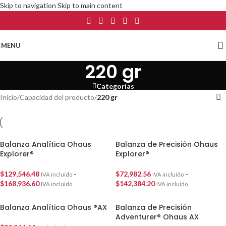
Skip to navigation
Skip to main content
MENU
220 gr
Categorías
Inicio
/
Capacidad del producto
/
220 gr
Balanza Analítica Ohaus
Balanza de Precisión Ohaus
Explorer®
Explorer®
$
129,546.48
-
$
72,982.56
-
IVA incluído
IVA incluído
$
168,936.60
$
142,384.20
IVA incluído
IVA incluído
Balanza Analítica Ohaus ®AX
Balanza de Precisión
Adventurer® Ohaus AX