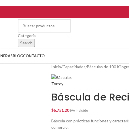
Categoría
Search
ONERAS
BLOG
CONTACTO
Inicio
/
Capacidades
/
Básculas de 100 Kilog
Báscula de Rec
$
6,751.20
IVA incluído
Báscula con prácticas funciones y caracterís
comercio.