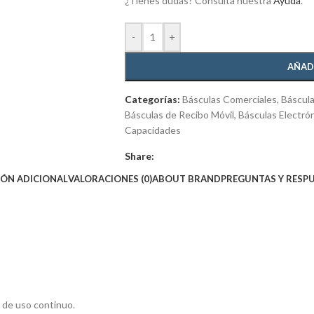
¿Tienes dudas? Consulta nuestra
Ayuda
.
-
+
AÑAD
Categorías:
Básculas Comerciales
,
Báscula
Básculas de Recibo Móvil
,
Básculas Electró
Capacidades
Share:
ÓN ADICIONAL
VALORACIONES (0)
ABOUT BRAND
PREGUNTAS Y RESP
 de uso continuo.