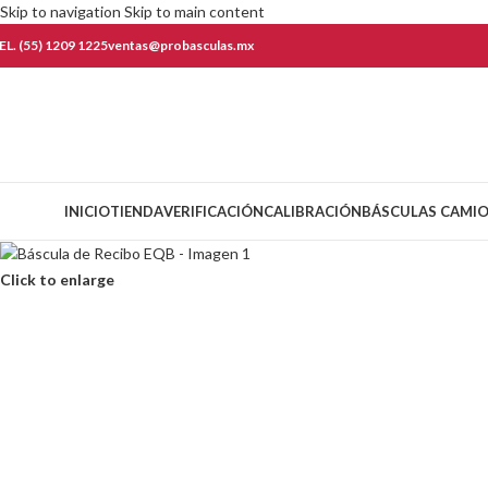
Skip to navigation
Skip to main content
EL. (55) 1209 1225
ventas@probasculas.mx
ategorías
INICIO
TIENDA
VERIFICACIÓN
CALIBRACIÓN
BÁSCULAS CAMI
Click to enlarge