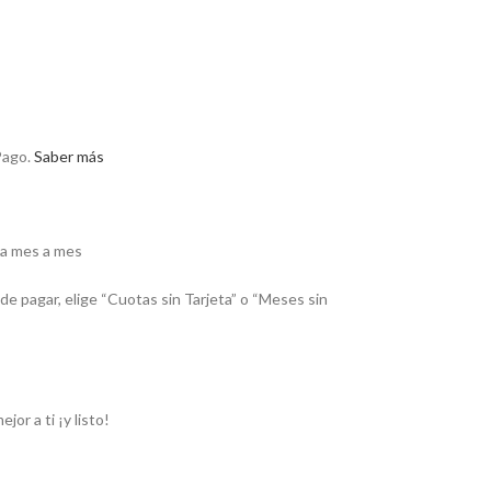
ago.
Saber más
ga mes a mes
de pagar, elige “Cuotas sin Tarjeta” o “Meses sin
or a ti ¡y listo!