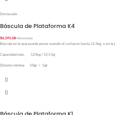
Destacado
Báscula de Plataforma K4
$
6,395.08
IVA incluído
Báscula en la que puede pesar usando el cucharon hasta 12.5kg o en la 
Capacidad máx. 125kg / 12.5 kg
División mínima 50gr / 5gr
Báscula de Plataforma K1