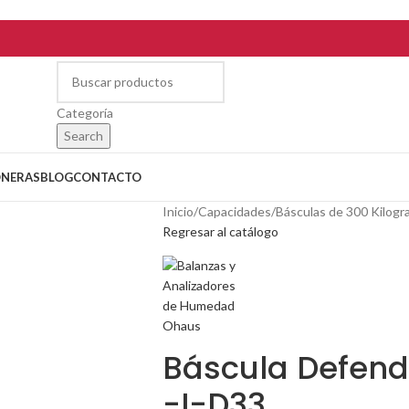
Categoría
Search
ONERAS
BLOG
CONTACTO
Inicio
/
Capacidades
/
Básculas de 300 Kilog
Regresar al catálogo
Báscula Defen
-I-D33