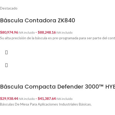
Destacado
Báscula Contadora ZK840
$
80,974.96
-
$
88,248.16
IVA incluído
IVA incluído
Su alta precisión de la báscula es pre-programada para ser parte del con
Báscula Compacta Defender 3000™ HYB
$
29,938.44
-
$
41,387.64
IVA incluído
IVA incluído
Básculas De Mesa Para Aplicaciones Industriales Básicas.