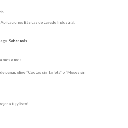
ído
Aplicaciones Básicas de Lavado Industrial.
ago.
Saber más
ga mes a mes
de pagar, elige “Cuotas sin Tarjeta” o “Meses sin
or a ti ¡y listo!