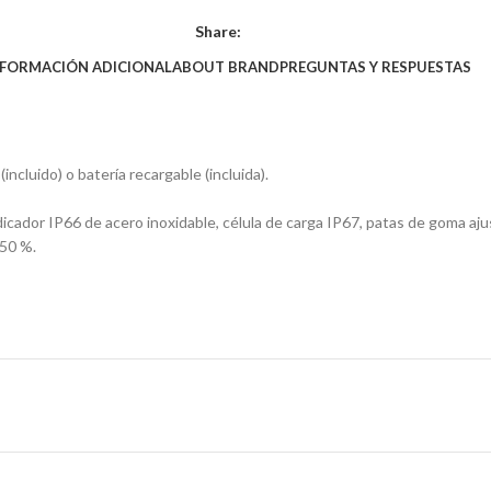
Share:
NFORMACIÓN ADICIONAL
ABOUT BRAND
PREGUNTAS Y RESPUESTAS
ncluido) o batería recargable (incluida).
icador IP66 de acero inoxidable, célula de carga IP67, patas de goma aju
150 %.