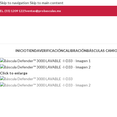
Skip to navigation
Skip to main content
EL. (55) 1209 1225
ventas@probasculas.mx
ategorías
INICIO
TIENDA
VERIFICACIÓN
CALIBRACIÓN
BÁSCULAS CAMI
Click to enlarge