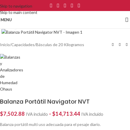
Skip to navigation
Skip to main content
MENU
Click to enlarge
Inicio
/
Capacidades
/
Básculas de 20 Kilogramos
Balanza Portátil Navigator NVT
$
7,502.88
-
$
14,713.44
IVA incluído
IVA incluído
Balanza portátil multi uso adecuada para el pesaje diario.