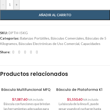
-
+
AÑADIR AL CARRITO
SKU:
DPTH-I5KG
Categorías:
Balanzas Portátiles
,
Básculas Comerciales
,
Básculas de 5
Kilogramos
,
Básculas Electrónicas de Uso Comercial
,
Capacidades
Share:
Productos relacionados
Báscula Multifuncional MFQ
Báscula de Plataforma K1
$
7,087.60
$
5,550.60
IVA incluído
IVA incluído
Báscula con funciones que brindan
La báscula de la línea K, puede
las herramientas adecuadas para
pesar usando el cucharon hasta