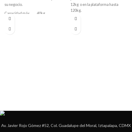
su negocio.
12kg o en la plataforma hasta
120kg.
Capacidad máx. 40kg
Capacidad máx. 120kg / 12 kg
División mínima 10gr
División mínima 100gr / 10gr
Av. Javier Rojo Gómez #52, Col. Guadalupe del Moral, Iztapalapa, CDMX