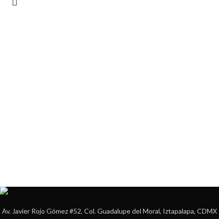
Av. Javier Rojo Gómez #52, Col. Guadalupe del Moral, Iztapalapa, CDMX