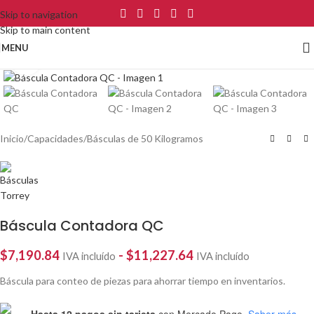
Skip to navigation
Skip to main content
MENU
Click to enlarge
Inicio
/
Capacidades
/
Básculas de 50 Kilogramos
Báscula Contadora QC
$
7,190.84
-
$
11,227.64
IVA incluído
IVA incluído
Báscula para conteo de piezas para ahorrar tiempo en inventarios.
Hasta 12 pagos sin tarjeta
con Mercado Pago.
Saber más