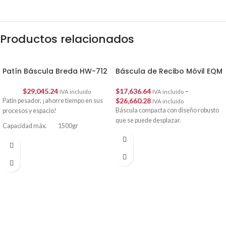
Productos relacionados
Patín Báscula Breda HW-712
Báscula de Recibo Móvil EQM
$
29,045.24
$
17,636.64
-
IVA incluído
IVA incluído
$
26,660.28
Patín pesador, ¡ahorre tiempo en sus
IVA incluído
Báscula compacta con diseño robusto
procesos y espacio!
que se puede desplazar.
Capacidad máx. 1500gr
División mínima 500gr