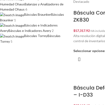
Destacado
Humedad Ohaus
Balanzas y Analizadores de
Humedad Ohaus
6
Báscula Co
Básculas Braunker
Básculas
ZK830
Braunker
1
Básculas e Indicadores
$
57,317.92
Avery
Básculas e Indicadores Avery
2
IVA incluído
Alta resolución digita
Básculas Torrey
Básculas
control de inventarios
Torrey
5
Seleccionar opcione
Báscula De
– I-D33