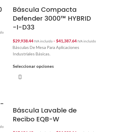
0
Báscula Compacta
Defender 3000™ HYBRID
-I-D33
ído
$
29,938.44
-
$
41,387.64
IVA incluído
IVA incluído
Básculas De Mesa Para Aplicaciones
Industriales Básicas.
Seleccionar opciones
W-
Báscula Lavable de
Recibo EQB-W
ído