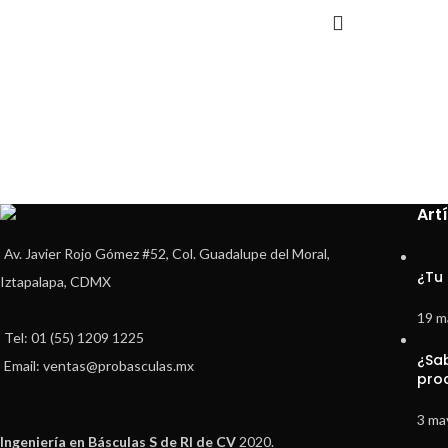
Art
Av. Javier Rojo Gómez #52, Col. Guadalupe del Moral,
¿Tu
Iztapalapa, CDMX
19 m
Tel: 01 (55) 1209 1225
¿Sa
Email: ventas@probasculas.mx
pro
3 ma
Ingeniería en Básculas S de Rl de CV
2020.