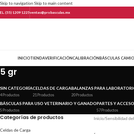
Skip to navigation
Skip to main content
EL. (55) 1209 1225
ventas@probasculas.mx
ategorías
INICIO
TIENDA
VERIFICACIÓN
CALIBRACIÓN
BÁSCULAS CAMI
5 gr
SIN CATEGORÍA
CELDAS DE CARGA
BALANZAS PARA LABORATOR
4 Productos
21 Productos
20 Productos
BÁSCULAS PARA USO VETERINARIO Y GANADO
PARTES Y ACCES
5 Productos
57 Productos
Categorías de productos
Inicio
/
Sensibilidad de
Celdas de Carga