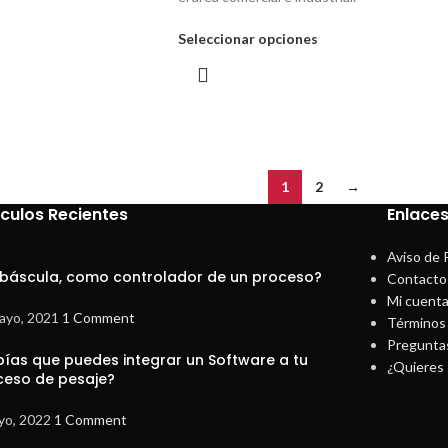
Seleccionar opciones
1
2
→
ículos Recientes
Enlaces
Aviso de 
 báscula, como controlador de un proceso?
Contacto
Mi cuent
ayo, 2021
1 Comment
Términos 
Pregunta
bías que puedes integrar un Software a tu
¿Quieres 
ceso de pesaje?
yo, 2022
1 Comment