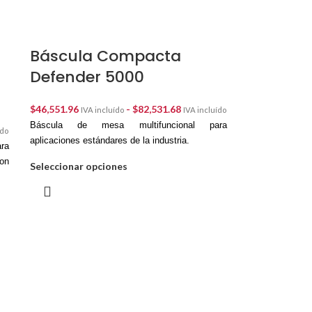
Báscula Compacta
Defender 5000
$
46,551.96
-
$
82,531.68
IVA incluído
IVA incluído
Báscula de mesa multifuncional para
ído
aplicaciones estándares de la industria.
ra
Con
Seleccionar opciones