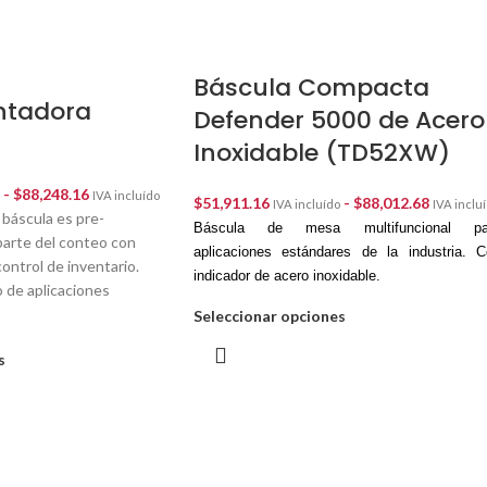
Báscula Compacta
ntadora
Defender 5000 de Acero
Inoxidable (TD52XW)
-
$
88,248.16
IVA incluído
$
51,911.16
-
$
88,012.68
IVA incluído
IVA inclu
a báscula es pre-
Báscula de mesa multifuncional pa
parte del conteo con
aplicaciones estándares de la industria. 
ontrol de inventario.
indicador de acero inoxidable.
 de aplicaciones
Seleccionar opciones
s