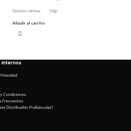
División mínima 10gr
Añadir al carrito
 Internos
Privacidad
a
y Condiciones
s Frecuentes
ser Distribuidor ProBásculas?