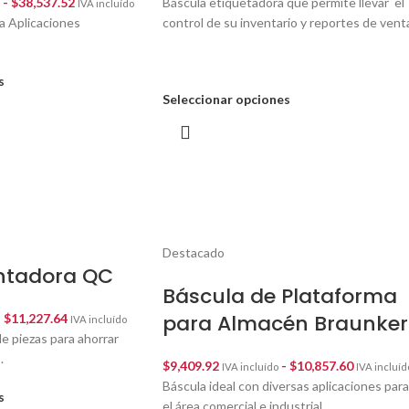
-
$
38,537.52
Báscula etiquetadora que permite llevar el
IVA incluído
a Aplicaciones
control de su inventario y reportes de vent
s
Seleccionar opciones
Destacado
ntadora QC
Báscula de Plataforma
para Almacén Braunker
-
$
11,227.64
IVA incluído
e piezas para ahorrar
.
$
9,409.92
-
$
10,857.60
IVA incluído
IVA incluíd
Báscula ideal con diversas aplicaciones para
s
el área comercial e industrial.