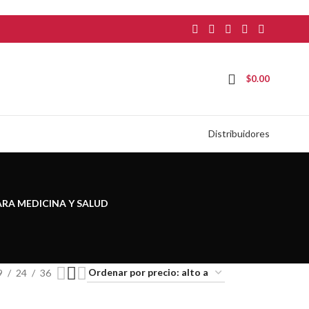
$
0.00
Distribuidores
ARA MEDICINA Y SALUD
9
24
36