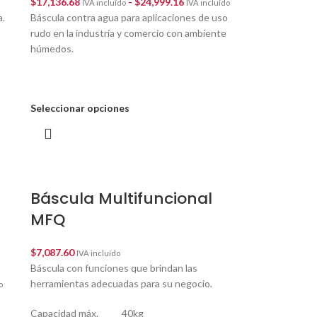
$
17,136.68
-
$
24,999.16
IVA incluído
IVA incluído
a.
Báscula contra agua para aplicaciones de uso
rudo en la industria y comercio con ambiente
húmedos.
Seleccionar opciones
Báscula Multifuncional
MFQ
$
7,087.60
IVA incluído
Báscula con funciones que brindan las
herramientas adecuadas para su negocio.
o
Capacidad máx. 40kg