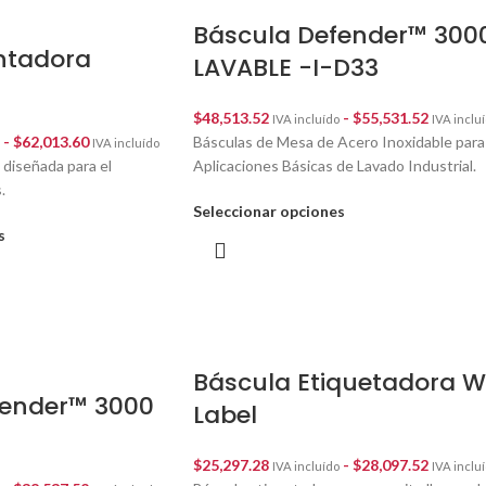
Báscula Defender™ 300
ntadora
LAVABLE -I-D33
$
48,513.52
-
$
55,531.52
IVA incluído
IVA inclu
-
$
62,013.60
Básculas de Mesa de Acero Inoxidable para
IVA incluído
l diseñada para el
Aplicaciones Básicas de Lavado Industrial.
.
Seleccionar opciones
s
Báscula Etiquetadora 
fender™ 3000
Label
$
25,297.28
-
$
28,097.52
IVA incluído
IVA inclu