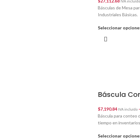
$
27,112.68
IVA incluído
Básculas de Mesa par
Industriales Básicas.
Seleccionar opcione
Báscula Co
$
7,190.84
IVA incluído
Báscula para conteo d
tiempo en inventarios
Seleccionar opcione