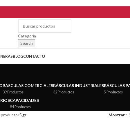
Categoría
Search
ONERAS
BLOG
CONTACTO
IO
BÁSCULAS COMERCIALES
BÁSCULAS INDUSTRIALES
BÁSCULAS P
39 Productos
32 Productos
5 Productos
ORIOS
CAPACIDADES
84 Productos
l producto
/
5 gr
Mostrar