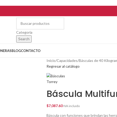
Categoría
Search
ONERAS
BLOG
CONTACTO
Inicio
/
Capacidades
/
Básculas de 40 Kilogr
Regresar al catálogo
Báscula Multif
$
7,087.60
IVA incluído
Báscula con funciones que brindan las her