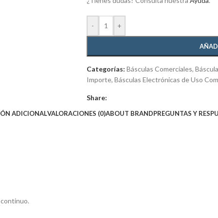
¿Tienes dudas? Consulta nuestra
Ayuda
.
-
+
AÑAD
Categorías:
Básculas Comerciales
,
Báscula
Importe
,
Básculas Electrónicas de Uso Com
Share:
ÓN ADICIONAL
VALORACIONES (0)
ABOUT BRAND
PREGUNTAS Y RESP
 continuo.