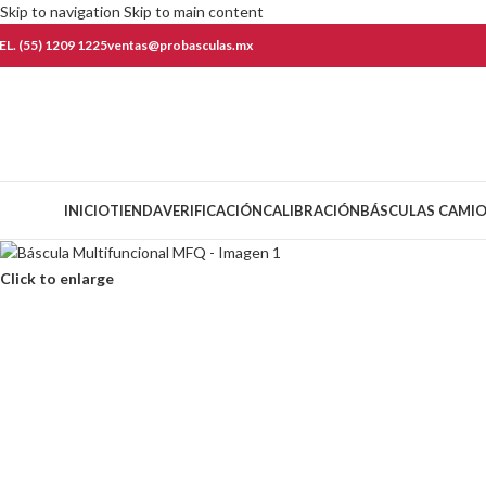
Skip to navigation
Skip to main content
EL. (55) 1209 1225
ventas@probasculas.mx
ategorías
INICIO
TIENDA
VERIFICACIÓN
CALIBRACIÓN
BÁSCULAS CAMI
Click to enlarge