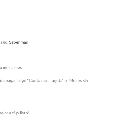
ago.
Saber más
ga mes a mes
de pagar, elige “Cuotas sin Tarjeta” o “Meses sin
or a ti ¡y listo!