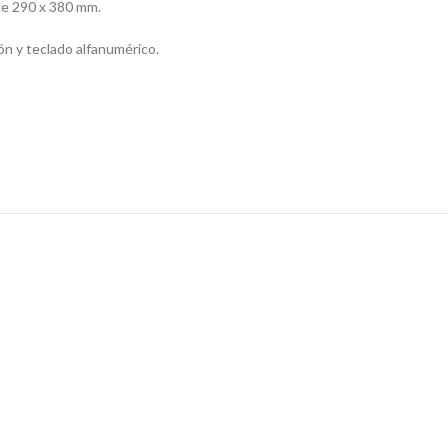
 de 290 x 380 mm.
n y teclado alfanumérico.