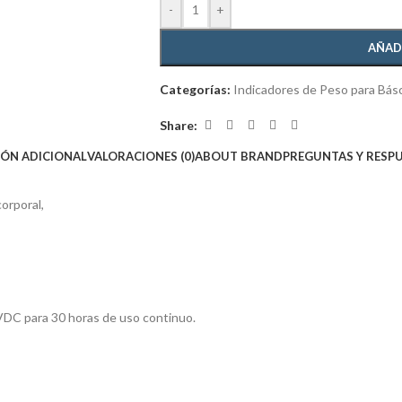
-
+
AÑAD
Categorías:
Indicadores de Peso para Bás
Share:
ÓN ADICIONAL
VALORACIONES (0)
ABOUT BRAND
PREGUNTAS Y RESP
orporal,
VDC para 30 horas de uso continuo.