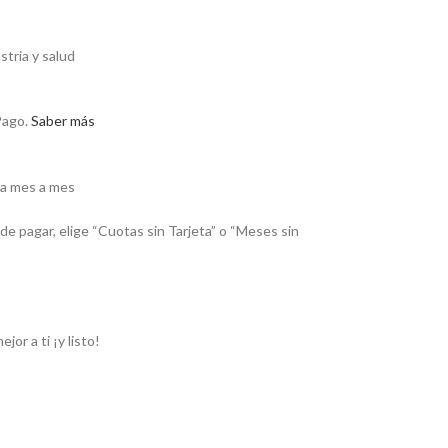
stria y salud
ago.
Saber más
ga mes a mes
de pagar, elige “Cuotas sin Tarjeta” o “Meses sin
or a ti ¡y listo!