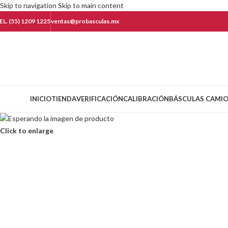
Skip to navigation
Skip to main content
EL. (55) 1209 1225
ventas@probasculas.mx
ategorías
INICIO
TIENDA
VERIFICACIÓN
CALIBRACIÓN
BÁSCULAS CAMI
Click to enlarge