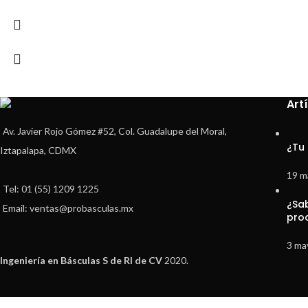
Art
Av. Javier Rojo Gómez #52, Col. Guadalupe del Moral,
¿Tu
Iztapalapa, CDMX
19 m
Tel: 01 (55) 1209 1225
¿Sa
Email: ventas@probasculas.mx
pro
3 ma
Ingeniería en Básculas S de Rl de CV
2020.