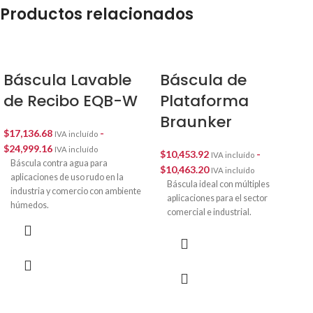
Productos relacionados
Báscula Lavable
Báscula de
de Recibo EQB-W
Plataforma
Braunker
$
17,136.68
-
IVA incluído
$
24,999.16
IVA incluído
$
10,453.92
-
IVA incluído
Báscula contra agua para
$
10,463.20
IVA incluído
aplicaciones de uso rudo en la
Báscula ideal con múltiples
industria y comercio con ambiente
aplicaciones para el sector
húmedos.
comercial e industrial.