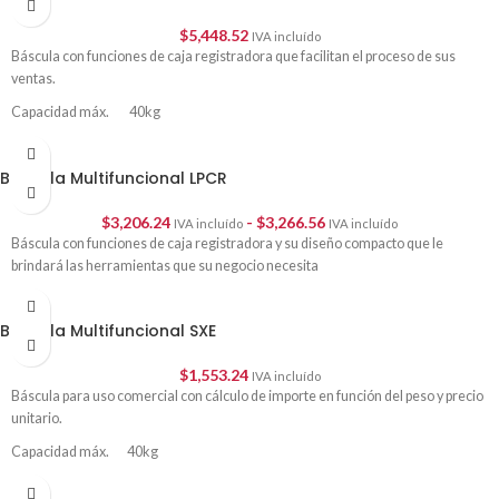
$
5,448.52
IVA incluído
Báscula con funciones de caja registradora que facilitan el proceso de sus
ventas.
Capacidad máx. 40kg
División mínima 10gr
Báscula Multifuncional LPCR
$
3,206.24
-
$
3,266.56
IVA incluído
IVA incluído
Báscula con funciones de caja registradora y su diseño compacto que le
brindará las herramientas que su negocio necesita
Báscula Multifuncional SXE
$
1,553.24
IVA incluído
Báscula para uso comercial con cálculo de importe en función del peso y precio
unitario.
Capacidad máx. 40kg
División mínima 10gr