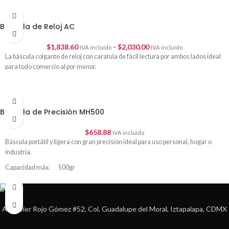
Báscula de Reloj AC
$
1,838.60
-
$
2,030.00
IVA incluído
IVA incluído
La báscula colgante de reloj con caratula de fácil lectura por ambos lados ideal
para todo comercio al por menor.
Báscula de Precisión MH500
$
658.88
IVA incluído
Báscula portátil y ligera con gran precisión ideal para uso personal, hogar o
industria.
Capacidad máx. 500gr
División mínima 0.1gr
Av. Javier Rojo Gómez #52, Col. Guadalupe del Moral, Iztapalapa, CDMX