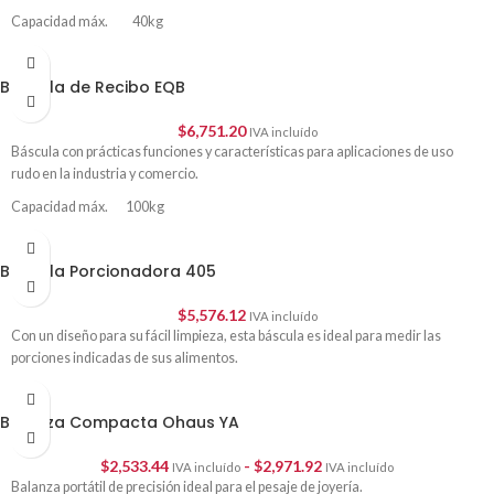
Capacidad máx. 40kg
División mínima 10gr
Báscula de Recibo EQB
$
6,751.20
IVA incluído
Báscula con prácticas funciones y características para aplicaciones de uso
rudo en la industria y comercio.
Capacidad máx. 100kg
División mínima 20gr
Báscula Porcionadora 405
$
5,576.12
IVA incluído
Con un diseño para su fácil limpieza, esta báscula es ideal para medir las
porciones indicadas de sus alimentos.
Balanza Compacta Ohaus YA
$
2,533.44
-
$
2,971.92
IVA incluído
IVA incluído
Balanza portátil de precisión ideal para el pesaje de joyería.