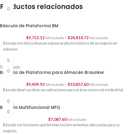
Productos relacionados
Báscula de Plataforma BM
$
9,752.12
-
$
24,814.72
IVA incluído
IVA incluído
Báscula mecánica ideal para pesar productos básicos de su negocio en
volumen.
Destacado
Báscula de Plataforma para Almacén Braunker
$
9,409.92
-
$
10,857.60
IVA incluído
IVA incluído
Báscula ideal con diversas aplicaciones para el área comercial e industrial.
Báscula Multifuncional MFQ
$
7,087.60
IVA incluído
Báscula con funciones que brindan las herramientas adecuadas para su
negocio.